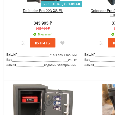
БЕСПЛАТНАЯ ДОСТАВКА
Defender Pro 223 XS EL
Defender Pro 
от
343 995 ₽
3
362 100 ₽
В наличии*
ВxШxГ
ВxШxГ
715 x 550 x 520 мм
Вес
Вес
250 кг
Замок
Замок
кодовый электронный