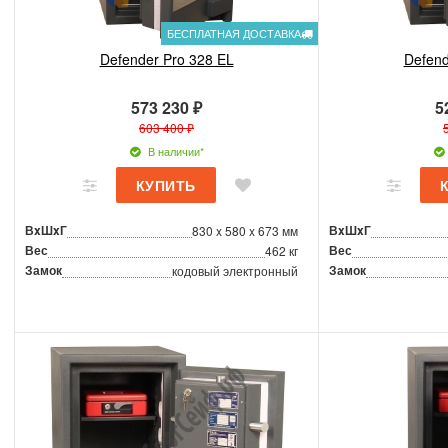
БЕСПЛАТНАЯ ДОСТАВКА
Defender Pro 328 EL
Defend
573 230 ₽
5
603 400 ₽
В наличии*
ВxШxГ
ВxШxГ
830 x 580 x 673 мм
Вес
Вес
462 кг
Замок
Замок
кодовый электронный