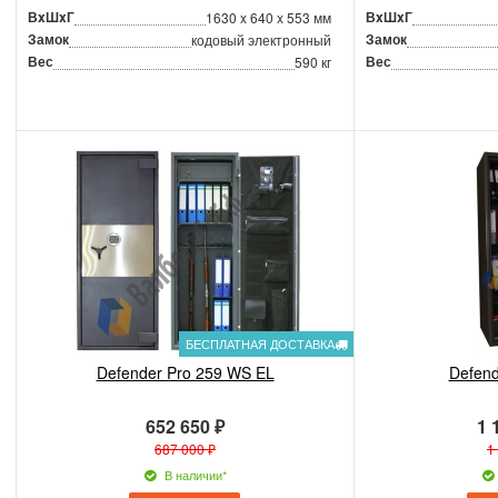
ВxШxГ
ВxШxГ
1630 x 640 x 553 мм
Замок
Замок
кодовый электронный
Вес
Вес
590 кг
БЕСПЛАТНАЯ ДОСТАВКА
Defender Pro 259 WS EL
Defend
652 650 ₽
1 
687 000 ₽
1
В наличии*