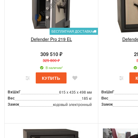
БЕСПЛАТНАЯ ДОСТАВКА
Defender Pro 219 EL
Defende
309 510 ₽
2
325 800 ₽
В наличии*
ВxШxГ
ВxШxГ
615 x 435 x 498 мм
Вес
Вес
185 кг
Замок
Замок
кодовый электронный