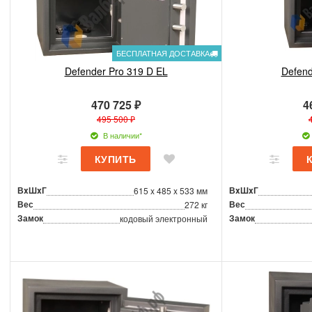
БЕСПЛАТНАЯ ДОСТАВКА
Defender Pro 319 D EL
Defend
470 725 ₽
4
495 500 ₽
В наличии*
ВxШxГ
ВxШxГ
615 x 485 x 533 мм
Вес
Вес
272 кг
Замок
Замок
кодовый электронный