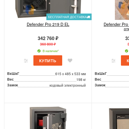
БЕСПЛАТНАЯ ДОСТАВКА
Defender Pro 219 D EL
Defender Pro
от
342 760 ₽
3
360 800 ₽
В наличии*
ВxШxГ
ВxШxГ
615 x 485 x 533 мм
Вес
Вес
198 кг
Замок
Замок
кодовый электронный