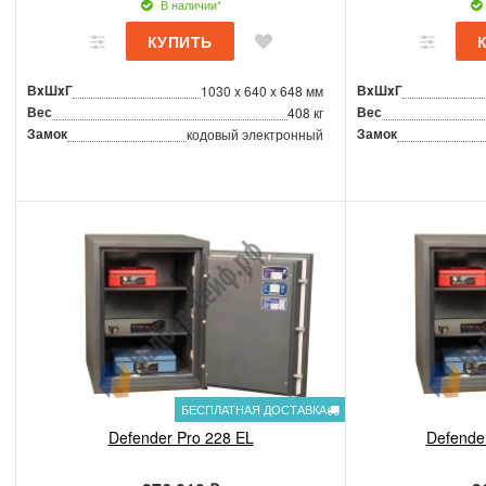
В наличии*
ВxШxГ
ВxШxГ
1030 x 640 x 648 мм
Вес
Вес
408 кг
Замок
Замок
кодовый электронный
БЕСПЛАТНАЯ ДОСТАВКА
Defender Pro 228 EL
Defende