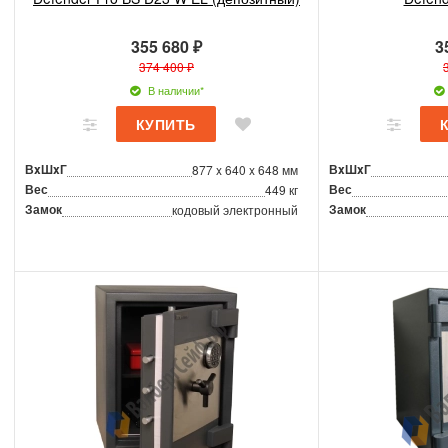
355 680 ₽
3
374 400 ₽
В наличии*
ВxШxГ
ВxШxГ
877 x 640 x 648 мм
Вес
Вес
449 кг
Замок
Замок
кодовый электронный