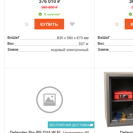
376 010 ₽
3
395 800 ₽
В наличии*
ВxШxГ
ВxШxГ
830 x 580 x 673 мм
Вес
Вес
337 кг
Замок
Замок
кодовый электронный
БЕСПЛАТНАЯ ДОСТАВКА
Defender Pro BS D23 W EL (депозитный)
Defend