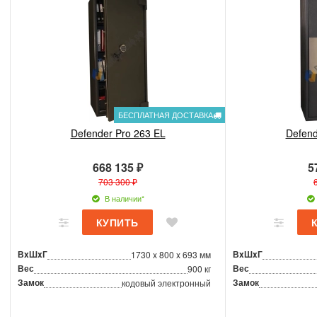
БЕСПЛАТНАЯ ДОСТАВКА
Defender Pro 263 EL
Defend
668 135 ₽
5
703 300 ₽
В наличии*
ВxШxГ
ВxШxГ
1730 x 800 x 693 мм
Вес
Вес
900 кг
Замок
Замок
кодовый электронный