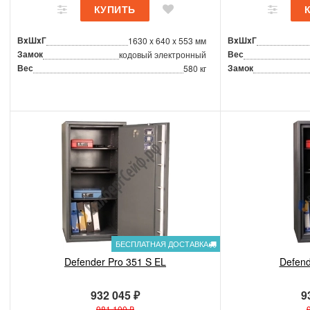
ВxШxГ
ВxШxГ
1630 x 640 x 553 мм
Замок
Вес
кодовый электронный
Вес
Замок
580 кг
БЕСПЛАТНАЯ ДОСТАВКА
Defender Pro 351 S EL
Defend
932 045 ₽
9
981 100 ₽