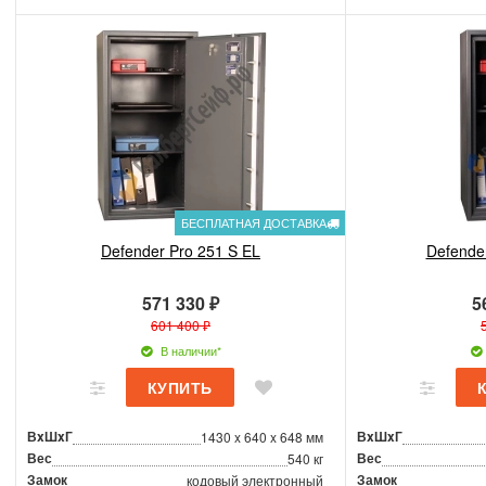
БЕСПЛАТНАЯ ДОСТАВКА
Defender Pro 251 S EL
Defende
571 330 ₽
5
601 400 ₽
В наличии*
ВxШxГ
ВxШxГ
1430 x 640 x 648 мм
Вес
Вес
540 кг
Замок
Замок
кодовый электронный