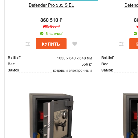
Defender Pro 335 S EL
Defend
860 510 ₽
8
905 800 ₽
В наличии*
ВxШxГ
ВxШxГ
1030 x 640 x 648 мм
Вес
Вес
556 кг
Замок
Замок
кодовый электронный