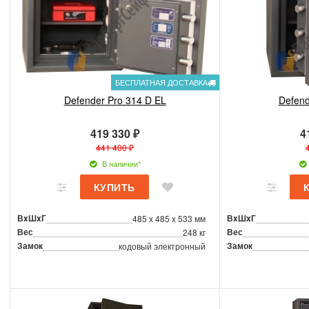
БЕСПЛАТНАЯ ДОСТАВКА
Defender Pro 314 D EL
Defend
419 330 ₽
4
441 400 ₽
В наличии*
ВxШxГ
ВxШxГ
485 x 485 x 533 мм
Вес
Вес
248 кг
Замок
Замок
кодовый электронный