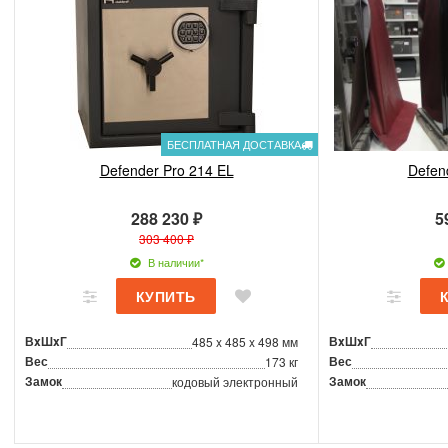
БЕСПЛАТНАЯ ДОСТАВКА
Defender Pro 214 EL
Defen
288 230 ₽
5
303 400 ₽
В наличии*
ВxШxГ
ВxШxГ
485 x 485 x 498 мм
Вес
Вес
173 кг
Замок
Замок
кодовый электронный