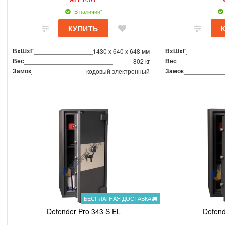
В наличии*
ВxШxГ
ВxШxГ
1430 x 640 x 648 мм
Вес
Вес
802 кг
Замок
Замок
кодовый электронный
БЕСПЛАТНАЯ ДОСТАВКА
Defender Pro 343 S EL
Defend